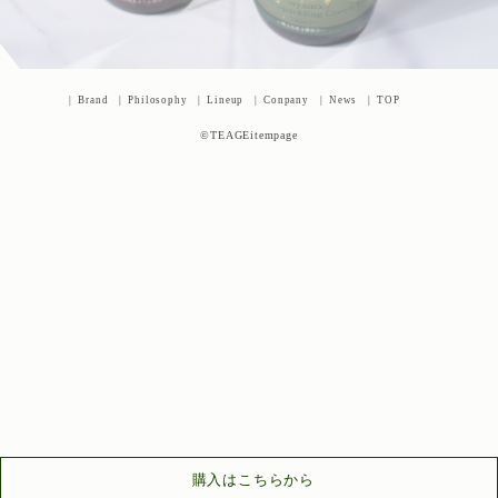
Brand
Philosophy
Lineup
Conpany
News
TOP
©︎TEAGEitempage
購入はこちらから